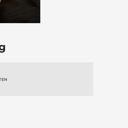
pg
TEN