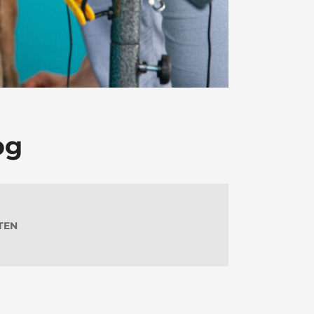
pg
TEN